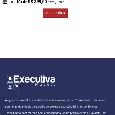
R$
399,00
ou
10
x de
sem juros
VER OPÇÕES
[porto_block name="follow-instagram" tracking="meta-
content_bottom"]
A
loja Executiva Móveis
está localizada no município de Carazinho/RS e atua no
segmento de móveis para salão de beleza e escritório há mais de 30 anos.
Trabalhando com marcas bem conceituadas, como Kixiki Móveis e Cavaletti, tem