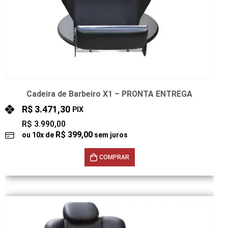
Cadeira de Barbeiro X1 – PRONTA ENTREGA
R$
3.471,30
PIX
R$
3.990,00
R$
399,00
ou
10
x de
sem juros
COMPRAR