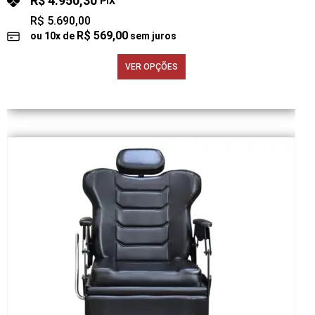
R$
4.950,30
PIX
R$
5.690,00
R$
569,00
ou
10
x de
sem juros
VER OPÇÕES