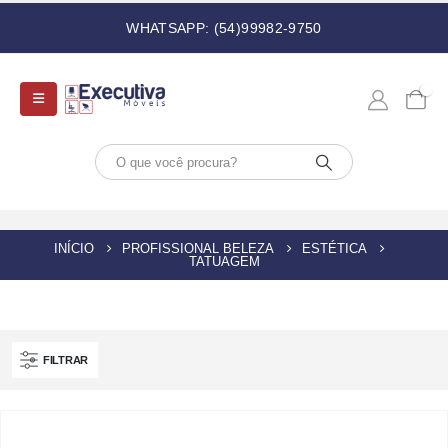
WHATSAPP: (54)99982-9750
0
INÍCIO
PROFISSIONAL BELEZA
ESTÉTICA
TATUAGEM
FILTRAR