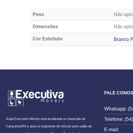
Peso
Não apli
Dimensões
Não apli
Cor Estofado
Branco P
[porto_block name="follow-instagram" tracking="meta-content_
FALE CONO
Whatsapp: (5
Telefone: (54
A
loja Executiva Móveis
está localizada no município de
Carazinho/RS e atua no segmento de móveis para salão de
E-mail: