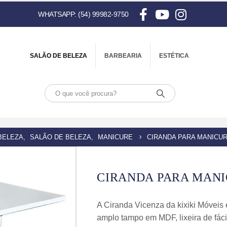
WHATSAPP: (54) 99982-9750
SALÃO DE BELEZA
BARBEARIA
ESTÉTICA
BELEZA
,
SALÃO DE BELEZA
,
MANICURE
CIRANDA PARA MANICU
CIRANDA PARA MANI
A Ciranda Vicenza da kixiki Móveis
amplo tampo em MDF, lixeira de fáci