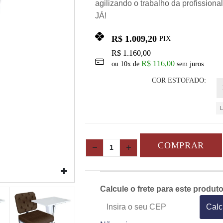
agilizando o trabalho da profiss
JÁ!
R$
1.009,20
PIX
R$
1.160,00
R$
116,00
ou
10
x de
sem juros
COR ESTOFADO
COMPRAR
Calcule o frete para este produt
Calc