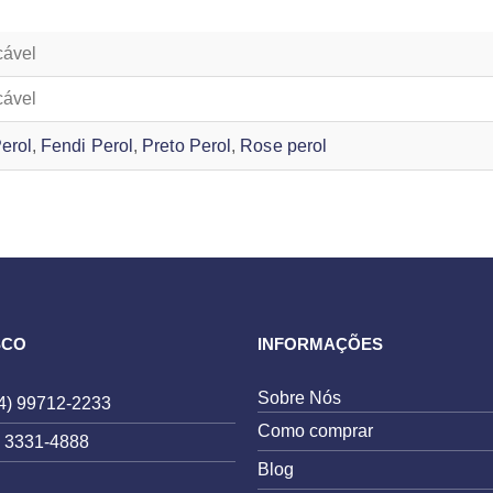
cável
cável
erol
,
Fendi Perol
,
Preto Perol
,
Rose perol
bottom"]
SCO
INFORMAÇÕES
Sobre Nós
4) 99712-2233
Como comprar
) 3331-4888
Blog