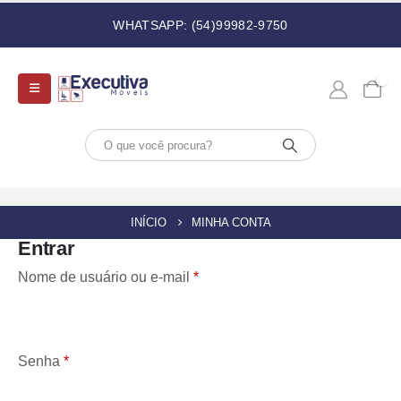
WHATSAPP: (54)99982-9750
0
INÍCIO
MINHA CONTA
Entrar
Nome de usuário ou e-mail
*
Senha
*