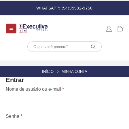
WHATSAPP: (54)99982-9750
0
INÍCIO
MINHA CONTA
Entrar
Nome de usuário ou e-mail
*
Senha
*