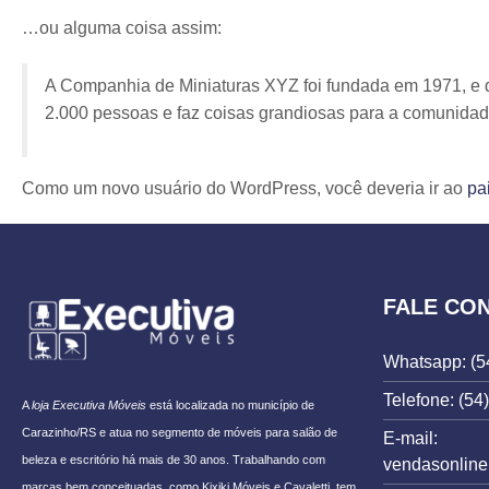
…ou alguma coisa assim:
A Companhia de Miniaturas XYZ foi fundada em 1971, e d
2.000 pessoas e faz coisas grandiosas para a comunidad
Como um novo usuário do WordPress, você deveria ir ao
pa
FALE CO
Whatsapp: (5
Telefone: (54
A
loja Executiva Móveis
está localizada no município de
Carazinho/RS e atua no segmento de móveis para salão de
E-mail:
beleza e escritório há mais de 30 anos. Trabalhando com
vendasonlin
marcas bem conceituadas, como Kixiki Móveis e Cavaletti, tem