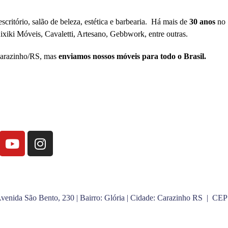
ritório, salão de beleza, estética e barbearia.
Há mais de
30 anos
no
ixiki Móveis,
Cavaletti,
Artesano,
Gebbwork, e
ntre outras.
 Carazinho/RS, mas
enviamos nossos móveis para todo o Brasil.
REDES SOCIAIS
VISITE NOSSO SHOWROOM
venida São Bento, 230 | Bairro: Glória | Cidade: Carazinho RS | CE