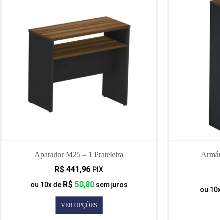
Aparador M25 – 1 Prateleira
Armár
R$
441,96
PIX
R$
50,80
ou
10
x de
sem juros
ou
10
VER OPÇÕES