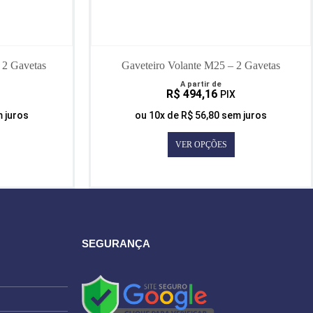
 2 Gavetas
Gaveteiro Volante M25 – 2 Gavetas
A partir de
R$
494,16
PIX
 juros
ou
10
x de
R$
56,80
sem juros
VER OPÇÕES
SEGURANÇA