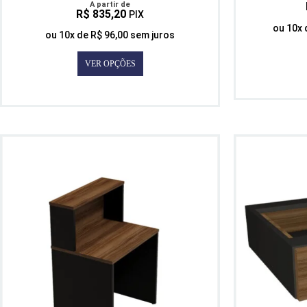
A partir de
R$
835,20
PIX
ou
10
x
ou
10
x de
R$
96,00
sem juros
VER OPÇÕES