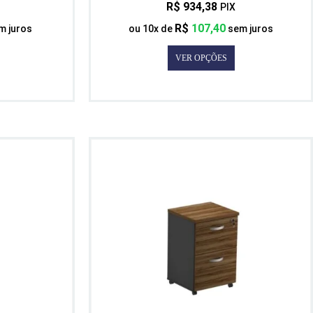
R$
934,38
PIX
R$
107,40
m juros
ou
10
x de
sem juros
VER OPÇÕES