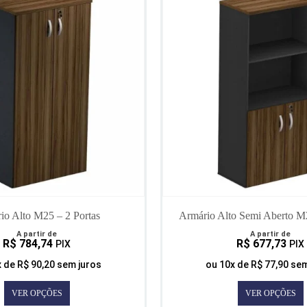
io Alto M25 – 2 Portas
Armário Alto Semi Aberto M2
A partir de
A partir de
R$
784,74
R$
677,73
PIX
PIX
x de
R$
90,20
sem juros
ou
10
x de
R$
77,90
sem
VER OPÇÕES
VER OPÇÕES