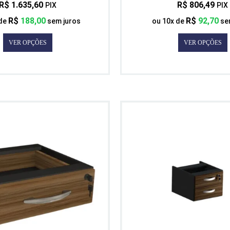
R$
1.635,60
R$
806,49
PIX
PIX
R$
188,00
R$
92,70
 de
sem juros
ou
10
x de
se
VER OPÇÕES
VER OPÇÕES