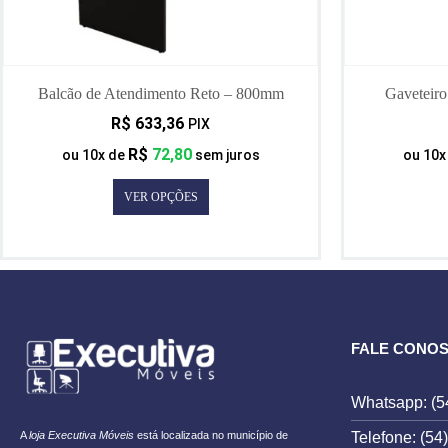
Balcão de Atendimento Reto – 800mm
Gaveteir
R$
633,36
PIX
R$
72,80
ou
10
x de
sem juros
ou
10
x
VER OPÇÕES
FALE CONO
Whatsapp: (5
Telefone: (54
A
loja Executiva Móveis
está localizada no município de