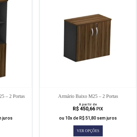
5 – 2 Portas
Armário Baixo M25 – 2 Portas
A partir de
R$
450,66
PIX
 juros
ou
10
x de
R$
51,80
sem juros
VER OPÇÕES