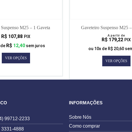
o Suspenso M25 – 1 Gaveta
Gaveteiro Suspenso M25 –
R$
107,88
A partir de
PIX
R$
179,22
PIX
R$
12,40
 de
sem juros
ou
10
x de
R$
20,60
sem
VER OPÇÕES
VER OPÇÕES
SCO
INFORMAÇÕES
Sobre Nós
4) 99712-2233
Como comprar
) 3331-4888