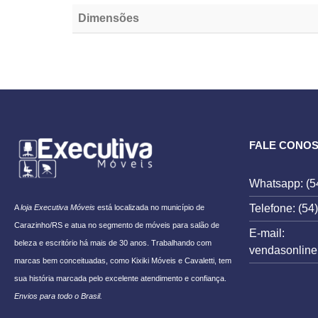
Dimensões
[porto_block name="follow-instagram" tracking="meta-content_
FALE CONO
Whatsapp: (5
Telefone: (54
A
loja Executiva Móveis
está localizada no município de
Carazinho/RS e atua no segmento de móveis para salão de
E-mail:
beleza e escritório há mais de 30 anos. Trabalhando com
vendasonlin
marcas bem conceituadas, como Kixiki Móveis e Cavaletti, tem
sua história marcada pelo excelente atendimento e confiança.
Envios para todo o Brasil.