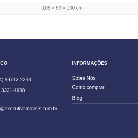
108 × 69 × 130 cm
bottom"]
SCO
INFORMAÇÕES
Sobre Nós
4) 99712-2233
Como comprar
) 3331-4888
Blog
e@executivamoveis.com.br