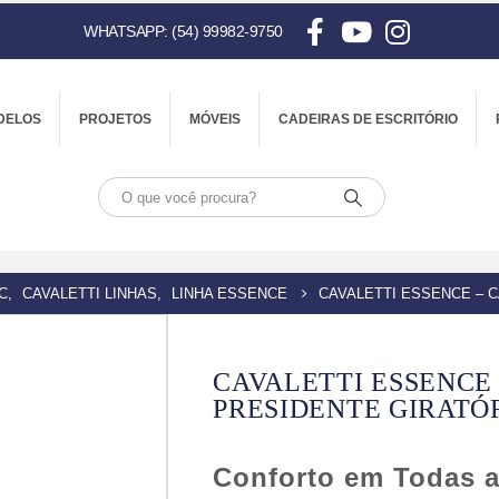
WHATSAPP: (54) 99982-9750
DELOS
PROJETOS
MÓVEIS
CADEIRAS DE ESCRITÓRIO
C
,
CAVALETTI LINHAS
,
LINHA ESSENCE
CAVALETTI ESSENCE – C
CAVALETTI ESSENCE 
PRESIDENTE GIRATÓR
Conforto em Todas 