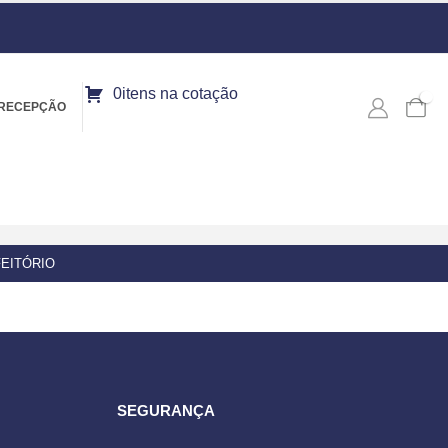
0itens na cotação
0
RECEPÇÃO
EITÓRIO
SEGURANÇA