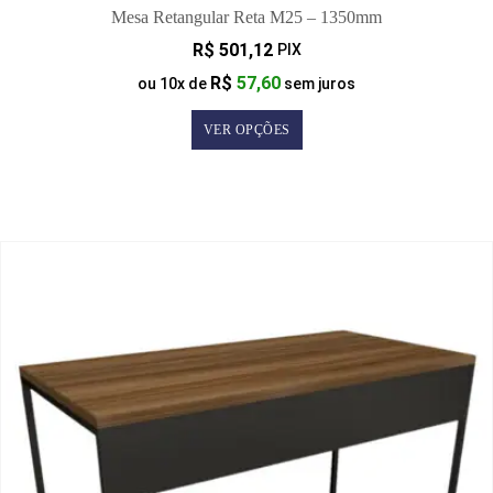
Mesa Retangular Reta M25 – 1350mm
R$
501,12
PIX
R$
57,60
ou
10
x de
sem juros
VER OPÇÕES