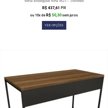
Mesa Retangular Reta M25 – 1000mm
R$
437,61
PIX
R$
50,30
ou
10
x de
sem juros
VER OPÇÕES