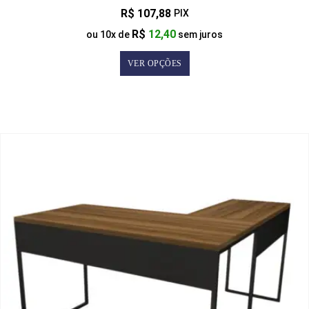
R$
107,88
PIX
R$
12,40
ou
10
x de
sem juros
VER OPÇÕES