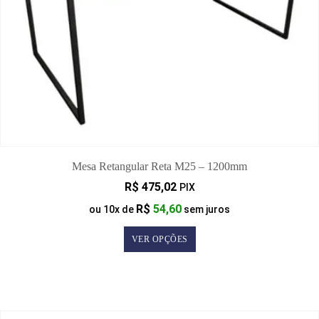
Mesa Retangular Reta M25 – 1200mm
R$
475,02
PIX
R$
54,60
ou
10
x de
sem juros
VER OPÇÕES