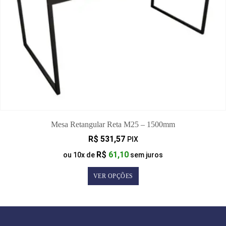
Mesa Retangular Reta M25 – 1500mm
R$
531,57
PIX
R$
61,10
ou
10
x de
sem juros
VER OPÇÕES