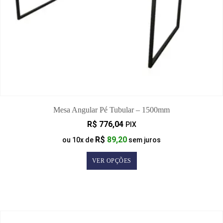
Mesa Angular Pé Tubular – 1500mm
R$
776,04
PIX
R$
89,20
ou
10
x de
sem juros
VER OPÇÕES