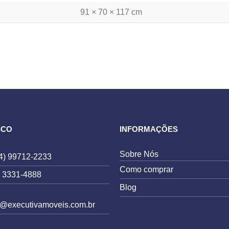
91 × 70 × 117 cm
bottom"]
SCO
INFORMAÇÕES
Sobre Nós
4) 99712-2233
Como comprar
) 3331-4888
Blog
e@executivamoveis.com.br