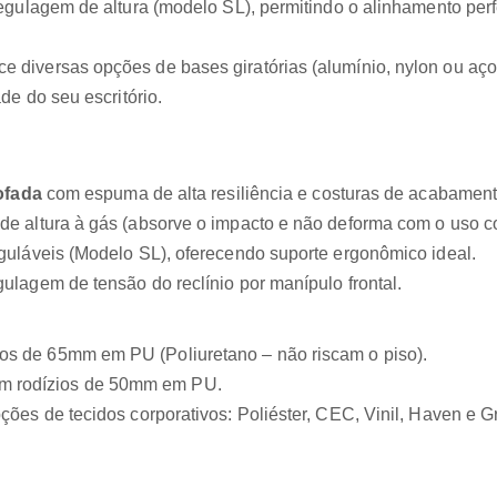
gulagem de altura (modelo SL), permitindo o alinhamento perfe
e diversas opções de bases giratórias (alumínio, nylon ou aço)
de do seu escritório.
ofada
com espuma de alta resiliência e costuras de acabament
 altura à gás (absorve o impacto e não deforma com o uso co
uláveis (Modelo SL), oferecendo suporte ergonômico ideal.
ulagem de tensão do reclínio por manípulo frontal.
os de 65mm em PU (Poliuretano – não riscam o piso).
m rodízios de 50mm em PU.
ções de tecidos corporativos: Poliéster, CEC, Vinil, Haven e Gr