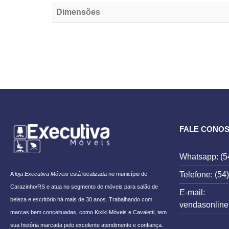
Dimensões
[porto_block name="follow-instagram" tracking="meta-content_
FALE CONO
Whatsapp: (5
Telefone: (54
A
loja Executiva Móveis
está localizada no município de
Carazinho/RS e atua no segmento de móveis para salão de
E-mail:
beleza e escritório há mais de 30 anos. Trabalhando com
vendasonlin
marcas bem conceituadas, como Kixiki Móveis e Cavaletti, tem
sua história marcada pelo excelente atendimento e confiança.