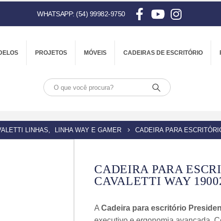
WHATSAPP: (54) 99982-9750
DELOS
PROJETOS
MÓVEIS
CADEIRAS DE ESCRITÓRIO
ALETTI LINHAS
,
LINHA WAY E GAMER
CADEIRA PARA ESCRITÓRI
CADEIRA PARA ESCR
CAVALETTI WAY 1900
A
Cadeira para escritório Preside
executivo e ergonomia avançada. Co